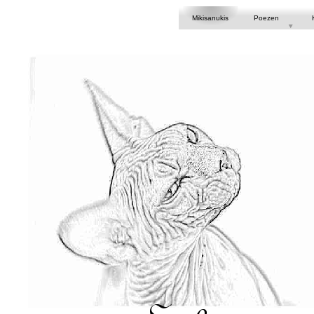
Mikisanukis
Poezen